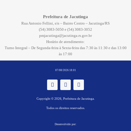
Prefeitura de Jacutinga
Rua Antonio Fellini, s/n – Bairro Centro – Jacutinga/RS
(54) 3083-5050 e (54) 3083-3052
pmjacutinga@jacutinga.rs.gov.br
Horário de atendimento:
Turno Integral – De Segunda-feira à Sexta-feira das 7:30 às 11:30 e das 13:00
às 17:00
07/08/2026 18:01
Copyright © 2026, Prefeitura de Jacutinga.
Todos os direitos reservados.
Desenvolvido por: