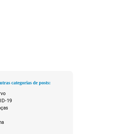
utras categorias de posts:
rvo
ID-19
nças
na