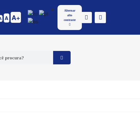
Alternar
A
alto
A
A
contraste