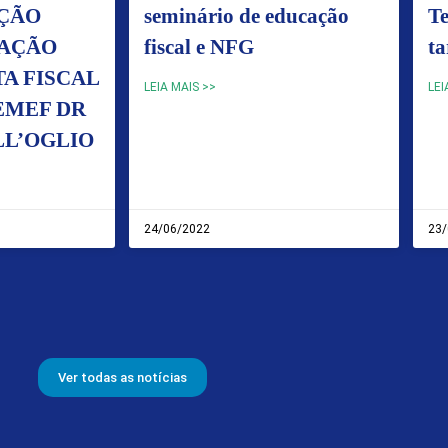
AÇÃO
seminário de educação
Te
CAÇÃO
fiscal e NFG
ta
TA FISCAL
LEIA MAIS >>
LEI
EMEF DR
LL’OGLIO
24/06/2022
23/
Ver todas as notícias