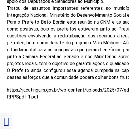
apoio dos Deputados e Senadores ao Município.
Tratou de assuntos importantes referentes ao municíp
Integração Nacional, Ministério do Desenvolvimento Social e
Para o Prefeito Beto Bordin esta reunião na CNM e as audi
como positivas, pois os prefeitos estiveram junto ao Pre
questões envolvendo a redistribuição dos recursos arre
petróleo, bem como debate do programa Mais Médicos. Afir
é fundamental para as conquistas que geram benefícios p
junto a Câmara Federal ao Senado e nos Ministérios apr
projetos locais, tem o objetivo de garantir ações e qualidade
O Prefeito ainda configurou essa agenda cumprida na capi
destes esforços que a comunidade poderá colher bons frut
https://jacutinga.rs.gov.br/wp-content/uploads/2025/07/e
RPPSpdf-1.pdf
Alternar alto contraste