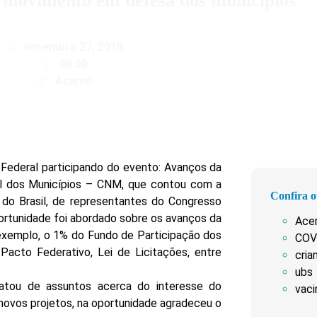
e movimento em defesa dos municípios
novembro 27, 2018
00:00
Acervo
 Federal participando do evento: Avanços da
al dos Municípios – CNM, que contou com a
Confira o
 do Brasil, de representantes do Congresso
ortunidade foi abordado sobre os avanços da
Ace
exemplo, o 1% do Fundo de Participação dos
COV
acto Federativo, Lei de Licitações, entre
cria
ubs
ratou de assuntos acerca do interesse do
vaci
novos projetos, na oportunidade agradeceu o