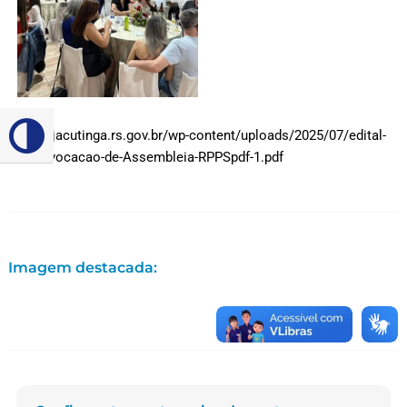
https://jacutinga.rs.gov.br/wp-content/uploads/2025/07/edital-
Alternar alto contraste
de-convocacao-de-Assembleia-RPPSpdf-1.pdf
Imagem destacada: