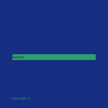
Acervo
EVENTO DE SENSIBILIZAÇÃO SOBRE
EDUCAÇÃO FISCAL E NOTA FISCAL
GAÚCHA NA EMEF DR DARVILE
DALL’OGLIO
Leia mais >>