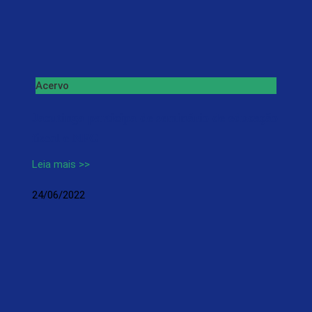
Acervo
Jacutinga participa de seminário de educação
fiscal e NFG
Leia mais >>
24/06/2022