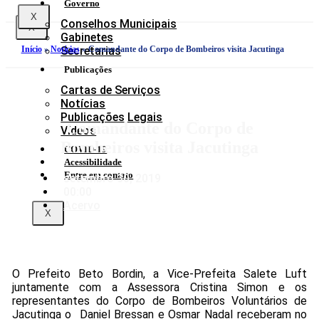
Governo
X
Conselhos Municipais
X
Gabinetes
Início
»
Notícias
»
Comandante do Corpo de Bombeiros visita Jacutinga
Secretarias
Publicações
Cartas de Serviços
Notícias
Publicações Legais
Comandante do Corpo de
Vídeos
Bombeiros visita Jacutinga
COVID-19
Acessibilidade
Entre em contato
setembro 30, 2019
00:00
Acervo
X
O Prefeito Beto Bordin, a Vice-Prefeita Salete Luft
juntamente com a Assessora Cristina Simon e os
representantes do Corpo de Bombeiros Voluntários de
Jacutinga o
Daniel Bressan e Osmar Nadal receberam no