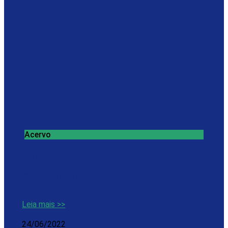
Acervo
EVENTO DE SENSIBILIZAÇÃO SOBRE
EDUCAÇÃO FISCAL E NOTA FISCAL
GAÚCHA NA EMEF DR DARVILE
DALL’OGLIO
Leia mais >>
24/06/2022