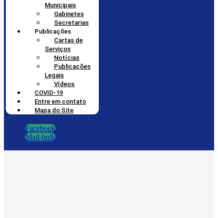
Municipais
Gabinetes
Secretarias
Publicações
Cartas de
Serviços
Notícias
Publicações
Legais
Vídeos
COVID-19
Entre em contato
Mapa do Site
Facebook
Mail-bulk