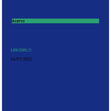
Acervo
Drive da vacinação na próxima quarta-
feira, dia 27 de julho para crianças de 3 a 5
anos
Leia mais >>
26/07/2022