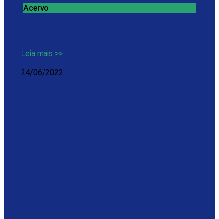
Acervo
Jacutinga participa de seminário de
educação fiscal e NFG
Leia mais >>
24/06/2022