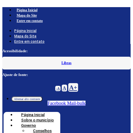
Página Inicial
Mapa do Site
Entre em contato
Página Inicial
Mapa do Site
Entre em contato
Acessibilidade:
Libras
Ajuste de fonte:
Decrease
Reset
Increase
A
A
A
font
font
size.
font
size.
Alternar alto contraste
size.
Facebook
Mail-bulk
Página Inicial
Sobre o município
Governo
Conselhos