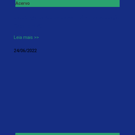
Acervo
Jacutinga participa de seminário de educação
fiscal e NFG
Leia mais >>
24/06/2022