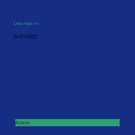
Drive da vacinação na próxima quarta-feira,
dia 27 de julho para crianças de 3 a 5 anos
Leia mais >>
26/07/2022
Acervo