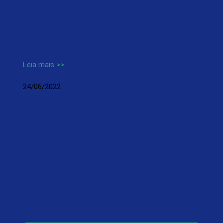
EVENTO DE SENSIBILIZAÇÃO SOBRE
EDUCAÇÃO FISCAL E NOTA FISCAL
GAÚCHA NA EMEF DR DARVILE
DALL’OGLIO
Leia mais >>
24/06/2022