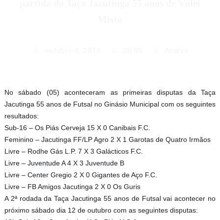
partida da Taça Jacutinga 55 anos de Vôlei
Misto
outubro 8, 2019
00:00
Acervo
No sábado (05) aconteceram as primeiras disputas da Taça
Jacutinga 55 anos de Futsal no Ginásio Municipal com os seguintes
resultados:
Sub-16 – Os Piás Cerveja 15 X 0 Canibais F.C.
Feminino – Jacutinga FF/LP Agro 2 X 1 Garotas de Quatro Irmãos
Livre – Rodhe Gás L.P. 7 X 3 Galácticos F.C.
Livre – Juventude A 4 X 3 Juventude B
Livre – Center Gregio 2 X 0 Gigantes de Aço F.C.
Livre – FB Amigos Jacutinga 2 X 0 Os Guris
A 2ª rodada da Taça Jacutinga 55 anos de Futsal vai acontecer no
próximo sábado dia 12 de outubro com as seguintes disputas: