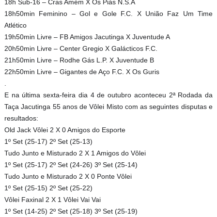
18h Sub-16 – Cras Amém X Os Piás N.S.A
18h50min Feminino – Gol e Gole F.C. X União Faz Um Time
Atlético
19h50min Livre – FB Amigos Jacutinga X Juventude A
20h50min Livre – Center Gregio X Galácticos F.C.
21h50min Livre – Rodhe Gás L.P. X Juventude B
22h50min Livre – Gigantes de Aço F.C. X Os Guris
.
E na última sexta-feira dia 4 de outubro aconteceu 2ª Rodada da
Taça Jacutinga 55 anos de Vôlei Misto com as seguintes disputas e
resultados:
Old Jack Vôlei 2 X 0 Amigos do Esporte
1º Set (25-17) 2º Set (25-13)
Tudo Junto e Misturado 2 X 1 Amigos do Vôlei
1º Set (25-17) 2º Set (24-26) 3º Set (25-14)
Tudo Junto e Misturado 2 X 0 Ponte Vôlei
1º Set (25-15) 2º Set (25-22)
Vôlei Faxinal 2 X 1 Vôlei Vai Vai
1º Set (14-25) 2º Set (25-18) 3º Set (25-19)