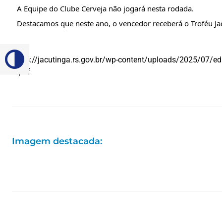
A Equipe do Clube Cerveja não jogará nesta rodada.
Destacamos que neste ano, o vencedor receberá o Troféu Ja
https://jacutinga.rs.gov.br/wp-content/uploads/2025/07/e
Alternar alto contraste
1.pdf
Imagem destacada: