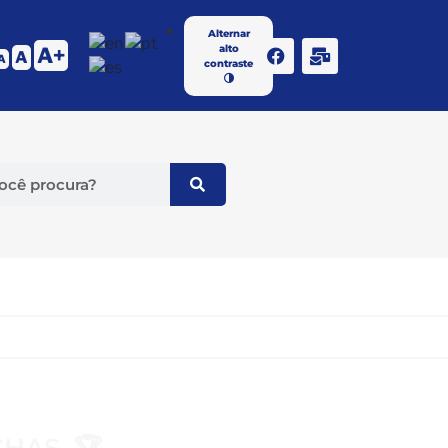
Alternar
alto
A
A
A
contraste