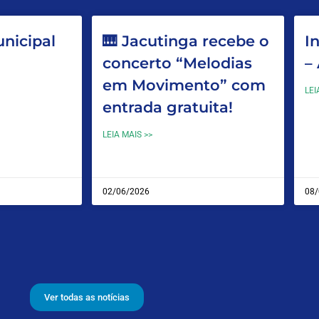
nicipal
🎹 Jacutinga recebe o
I
concerto “Melodias
–
em Movimento” com
LEI
entrada gratuita!
LEIA MAIS >>
02/06/2026
08/
Ver todas as notícias