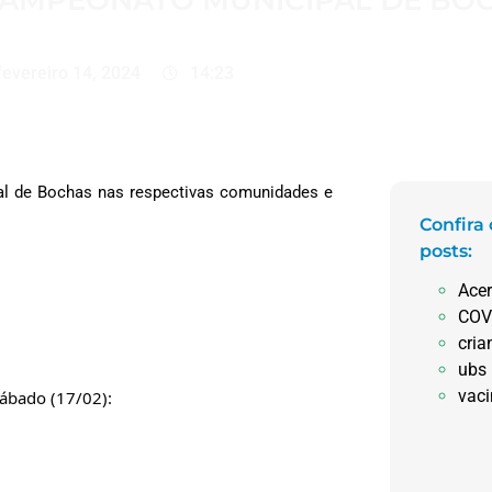
CAMPEONATO MUNICIPAL DE BOC
fevereiro 14, 2024
14:23
al de Bochas nas respectivas comunidades e
Confira
posts:
Ace
COV
cria
ubs
vac
ábado (17/02):